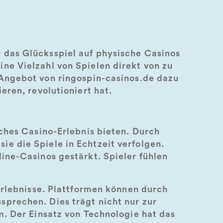
 das Glücksspiel auf physische Casinos
ne Vielzahl von Spielen direkt von zu
s Angebot von
ringospin-casinos.de
dazu
eren, revolutioniert hat.
sches Casino-Erlebnis bieten. Durch
e die Spiele in Echtzeit verfolgen.
ine-Casinos gestärkt. Spieler fühlen
lerlebnisse. Plattformen können durch
sprechen. Dies trägt nicht nur zur
m. Der Einsatz von Technologie hat das