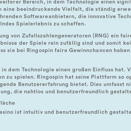
weiterer Bereich, in dem Technologie einen signi
m eine beeindruckende Vielfalt, die ständig erwe
ührenden Softwareanbietern, die innovative Techn
ndes Spielerlebnis zu schaffen.
ng von Zufallszahlengeneratoren (RNG) ein faire
bnisse der Spiele rein zufällig sind und somit k
ass sie bei Ringospin faire Gewinnchancen haben
 in dem Technologie einen großen Einfluss hat. V
n zu spielen. Ringospin hat seine Plattform so o
gende Benutzererfahrung bietet. Dies umfasst ni
ng, die nahtlos und benutzerfreundlich gestalte
fläche
sino ist intuitiv und benutzerfreundlich gestalt
lattform einfach nutzen. Die klare Strukturierun
ünschte Spiel zu finden. Diese Benutzerfreundli