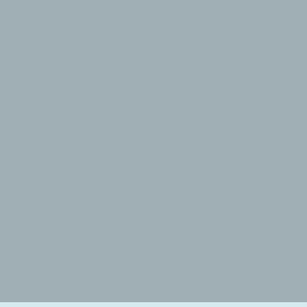
keys
to
increase
or
decrease
volume.