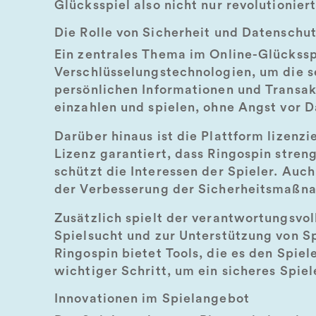
Glücksspiel also nicht nur revolutionier
Die Rolle von Sicherheit und Datenschu
Ein zentrales Thema im Online-Glücksspie
Verschlüsselungstechnologien, um die se
persönlichen Informationen und Transak
einzahlen und spielen, ohne Angst vor 
Darüber hinaus ist die Plattform lizenzi
Lizenz garantiert, dass Ringospin streng
schützt die Interessen der Spieler. Auc
der Verbesserung der Sicherheitsmaßn
Zusätzlich spielt der verantwortungsvo
Spielsucht und zur Unterstützung von 
Ringospin bietet Tools, die es den Spiel
wichtiger Schritt, um ein sicheres Spie
Innovationen im Spielangebot